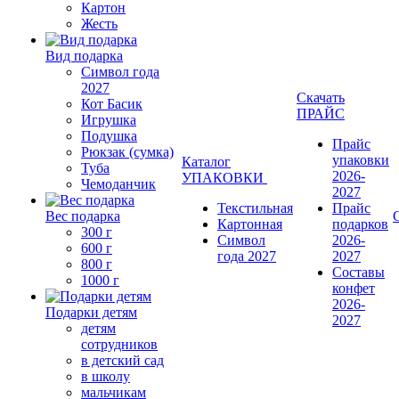
Картон
Жесть
Вид подарка
Символ года
2027
Скачать
Кот Басик
ПРАЙС
Игрушка
Подушка
Прайс
Рюкзак (сумка)
упаковки
Каталог
Туба
2026-
УПАКОВКИ
Чемоданчик
2027
Текстильная
Прайс
Вес подарка
Картонная
подарков
300 г
Символ
2026-
600 г
года 2027
2027
800 г
Составы
1000 г
конфет
2026-
Подарки детям
2027
детям
сотрудников
в детский сад
в школу
мальчикам