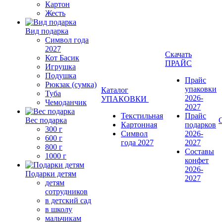
Картон
Жесть
Вид подарка
Символ года
2027
Скачать
Кот Басик
ПРАЙС
Игрушка
Подушка
Прайс
Рюкзак (сумка)
упаковки
Каталог
Туба
2026-
УПАКОВКИ
Чемоданчик
2027
Текстильная
Прайс
Вес подарка
Картонная
подарков
300 г
Символ
2026-
600 г
года 2027
2027
800 г
Составы
1000 г
конфет
2026-
Подарки детям
2027
детям
сотрудников
в детский сад
в школу
мальчикам