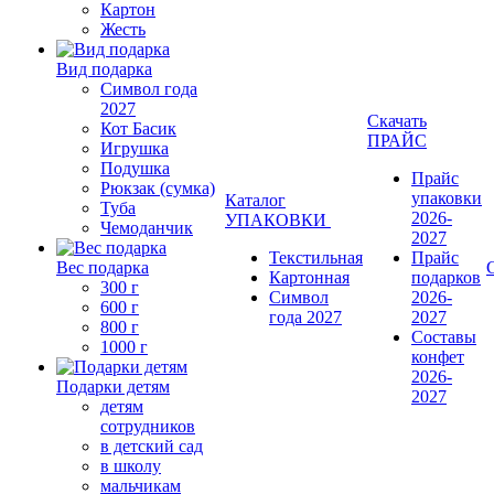
Картон
Жесть
Вид подарка
Символ года
2027
Скачать
Кот Басик
ПРАЙС
Игрушка
Подушка
Прайс
Рюкзак (сумка)
упаковки
Каталог
Туба
2026-
УПАКОВКИ
Чемоданчик
2027
Текстильная
Прайс
Вес подарка
Картонная
подарков
300 г
Символ
2026-
600 г
года 2027
2027
800 г
Составы
1000 г
конфет
2026-
Подарки детям
2027
детям
сотрудников
в детский сад
в школу
мальчикам