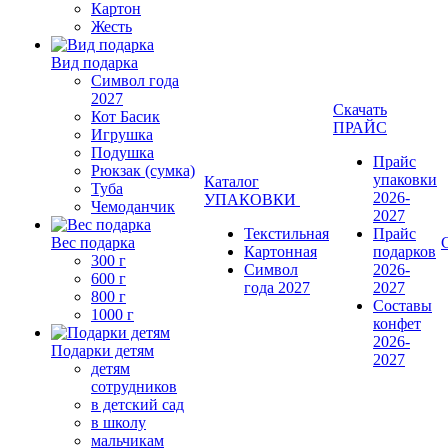
Картон
Жесть
Вид подарка
Символ года
2027
Скачать
Кот Басик
ПРАЙС
Игрушка
Подушка
Прайс
Рюкзак (сумка)
упаковки
Каталог
Туба
2026-
УПАКОВКИ
Чемоданчик
2027
Текстильная
Прайс
Вес подарка
Картонная
подарков
300 г
Символ
2026-
600 г
года 2027
2027
800 г
Составы
1000 г
конфет
2026-
Подарки детям
2027
детям
сотрудников
в детский сад
в школу
мальчикам