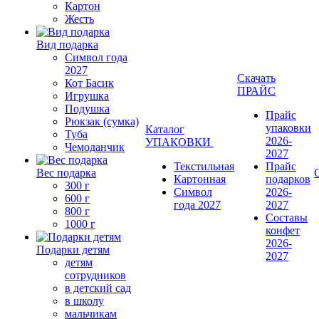
Картон
Жесть
Вид подарка
Символ года
2027
Скачать
Кот Басик
ПРАЙС
Игрушка
Подушка
Прайс
Рюкзак (сумка)
упаковки
Каталог
Туба
2026-
УПАКОВКИ
Чемоданчик
2027
Текстильная
Прайс
Вес подарка
Картонная
подарков
300 г
Символ
2026-
600 г
года 2027
2027
800 г
Составы
1000 г
конфет
2026-
Подарки детям
2027
детям
сотрудников
в детский сад
в школу
мальчикам