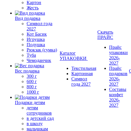
Картон
Жесть
Вид подарка
Символ года
2027
Скачать
Кот Басик
ПРАЙС
Игрушка
Подушка
Прайс
Рюкзак (сумка)
упаковки
Каталог
Туба
2026-
УПАКОВКИ
Чемоданчик
2027
Текстильная
Прайс
Вес подарка
Картонная
подарков
300 г
Символ
2026-
600 г
года 2027
2027
800 г
Составы
1000 г
конфет
2026-
Подарки детям
2027
детям
сотрудников
в детский сад
в школу
мальчикам