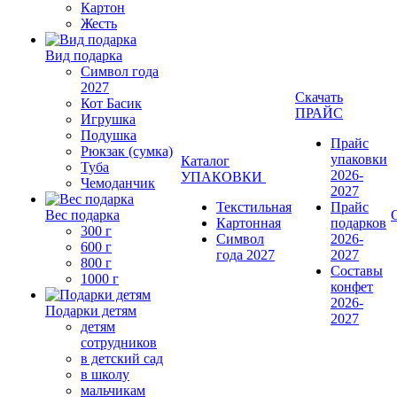
Картон
Жесть
Вид подарка
Символ года
2027
Скачать
Кот Басик
ПРАЙС
Игрушка
Подушка
Прайс
Рюкзак (сумка)
упаковки
Каталог
Туба
2026-
УПАКОВКИ
Чемоданчик
2027
Текстильная
Прайс
Вес подарка
Картонная
подарков
300 г
Символ
2026-
600 г
года 2027
2027
800 г
Составы
1000 г
конфет
2026-
Подарки детям
2027
детям
сотрудников
в детский сад
в школу
мальчикам