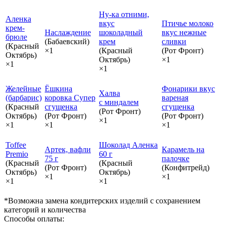
Ну-ка отними,
Аленка
вкус
Птичье молоко
крем-
Наслаждение
шоколадный
вкус нежные
брюле
(Бабаевский)
крем
сливки
(Красный
×1
(Красный
(Рот Фронт)
Октябрь)
Октябрь)
×1
×1
×1
Желейные
Ёшкина
Фонарики вкус
Халва
(барбарис)
коровка Супер
вареная
с миндалем
(Красный
сгущенка
сгущенка
(Рот Фронт)
Октябрь)
(Рот Фронт)
(Рот Фронт)
×1
×1
×1
×1
Toffee
Шоколад Аленка
Артек, вафли
Карамель на
Premio
60 г
75 г
палочке
(Красный
(Красный
(Рот Фронт)
(Конфитрейд)
Октябрь)
Октябрь)
×1
×1
×1
×1
*Возможна замена кондитерских изделий с сохранением
категорий и количества
Способы оплаты: