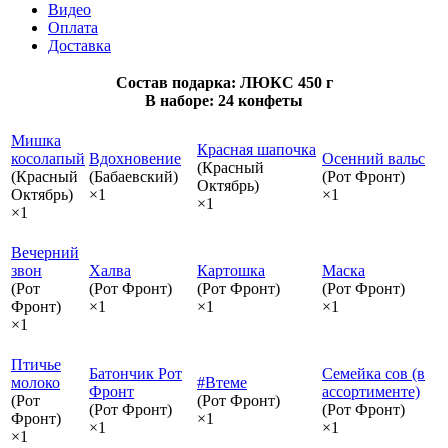
Видео
Оплата
Доставка
Состав подарка: ЛЮКС 450 г
В наборе: 24 конфеты
Мишка
Красная шапочка
косолапый
Вдохновение
Осенний вальс
(Красный
(Красный
(Бабаевский)
(Рот Фронт)
Октябрь)
Октябрь)
×1
×1
×1
×1
Вечерний
звон
Халва
Картошка
Маска
(Рот
(Рот Фронт)
(Рот Фронт)
(Рот Фронт)
Фронт)
×1
×1
×1
×1
Птичье
Батончик Рот
Семейка сов (в
молоко
#Втеме
Фронт
ассортименте)
(Рот
(Рот Фронт)
(Рот Фронт)
(Рот Фронт)
Фронт)
×1
×1
×1
×1