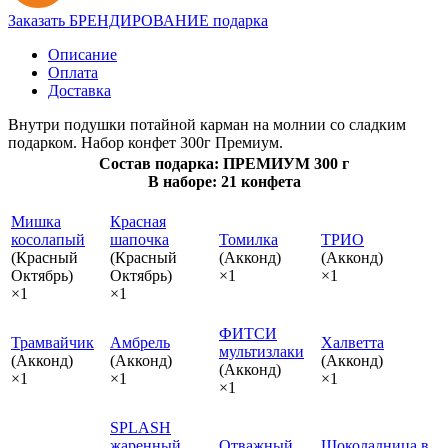
Заказать БРЕНДИРОВАНИЕ подарка
Описание
Оплата
Доставка
Внутри подушки потайной карман на молнии со сладким
подарком. Набор конфет 300г Премиум.
Состав подарка: ПРЕМИУМ 300 г
В наборе: 21 конфета
Мишка
Красная
косолапый
шапочка
Томилка
ТРИО
(Красный
(Красный
(Акконд)
(Акконд)
Октябрь)
Октябрь)
×1
×1
×1
×1
ФИТСИ
Трамвайчик
Амбрель
Халветта
мультизлаки
(Акконд)
(Акконд)
(Акконд)
(Акконд)
×1
×1
×1
×1
SPLASH
жаренный
Отважный
Шоколадница в