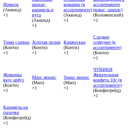
Ярмила
арахис,
комарик (в
ассортименте
(Акконд)
карамель и
ассортименте)
(кокос, арахис)
×1
нуга
(Акконд)
(Коломенский)
(Акконд)
×1
×1
×1
Сладкое
Тими сливки
Золотая лилия
Княжеские
созвучие (в
(Конти)
(Конти)
(Конти)
ассортименте)
×1
×1
×1
(Конти)
×1
ЧУВИКИ
Живинка
Жевательная
Марс минис
Твикс минис
вкус арбуз
конфета 10г (в
(Mars)
(Mars)
(Конти)
ассортименте)
×1
×1
×1
(Конфитрейд)
×1
Карамель на
палочке
(Конфитрейд)
×1