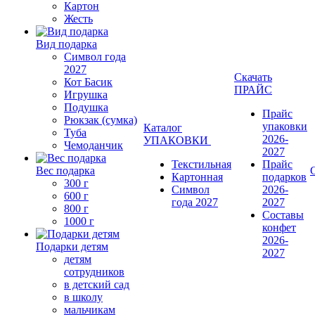
Картон
Жесть
Вид подарка
Символ года
2027
Скачать
Кот Басик
ПРАЙС
Игрушка
Подушка
Прайс
Рюкзак (сумка)
упаковки
Каталог
Туба
2026-
УПАКОВКИ
Чемоданчик
2027
Текстильная
Прайс
Вес подарка
Картонная
подарков
300 г
Символ
2026-
600 г
года 2027
2027
800 г
Составы
1000 г
конфет
2026-
Подарки детям
2027
детям
сотрудников
в детский сад
в школу
мальчикам