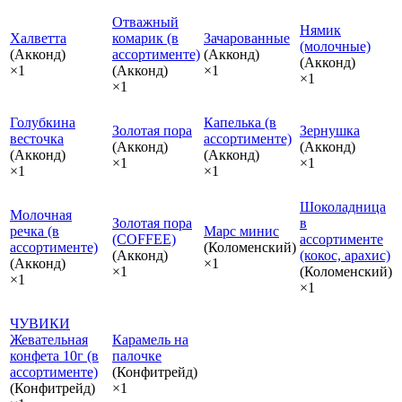
Отважный
Нямик
Халветта
комарик (в
Зачарованные
(молочные)
(Акконд)
ассортименте)
(Акконд)
(Акконд)
×1
(Акконд)
×1
×1
×1
Голубкина
Капелька (в
Золотая пора
Зернушка
весточка
ассортименте)
(Акконд)
(Акконд)
(Акконд)
(Акконд)
×1
×1
×1
×1
Шоколадница
Молочная
Золотая пора
в
речка (в
Марс минис
(COFFEE)
ассортименте
ассортименте)
(Коломенский)
(Акконд)
(кокос, арахис)
(Акконд)
×1
×1
(Коломенский)
×1
×1
ЧУВИКИ
Жевательная
Карамель на
конфета 10г (в
палочке
ассортименте)
(Конфитрейд)
(Конфитрейд)
×1