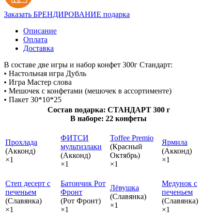
Заказать БРЕНДИРОВАНИЕ подарка
Описание
Оплата
Доставка
В составе две игры и набор конфет 300г Стандарт:
• Настольная игра Дубль
• Игра Мастер слова
• Мешочек с конфетами (мешочек в ассортименте)
• Пакет 30*10*25
Состав подарка: СТАНДАРТ 300 г
В наборе: 22 конфеты
ФИТСИ
Toffee Premio
Прохлада
Ярмила
мультизлаки
(Красный
(Акконд)
(Акконд)
(Акконд)
Октябрь)
×1
×1
×1
×1
Степ десерт с
Батончик Рот
Медунок с
Лёвушка
печеньем
Фронт
печеньем
(Славянка)
(Славянка)
(Рот Фронт)
(Славянка)
×1
×1
×1
×1