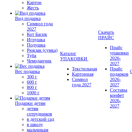
Картон
Жесть
Вид подарка
Символ года
2027
Скачать
Кот Басик
ПРАЙС
Игрушка
Подушка
Прайс
Рюкзак (сумка)
упаковки
Каталог
Туба
2026-
УПАКОВКИ
Чемоданчик
2027
Текстильная
Прайс
Вес подарка
Картонная
подарков
300 г
Символ
2026-
600 г
года 2027
2027
800 г
Составы
1000 г
конфет
2026-
Подарки детям
2027
детям
сотрудников
в детский сад
в школу
мальчикам